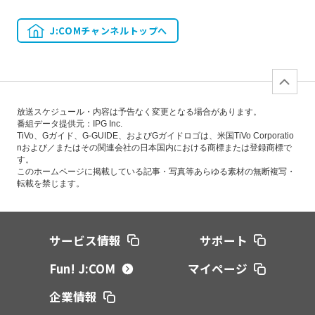
J:COMチャンネルトップへ
放送スケジュール・内容は予告なく変更となる場合があります。
番組データ提供元：IPG Inc.
TiVo、Gガイド、G-GUIDE、およびGガイドロゴは、米国TiVo Corporatio
nおよび／またはその関連会社の日本国内における商標または登録商標で
す。
このホームページに掲載している記事・写真等あらゆる素材の無断複写・
転載を禁じます。
サービス情報
サポート
Fun! J:COM
マイページ
企業情報