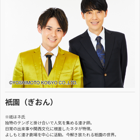
衹園（ぎおん）
※祇はネ氏
独特のテンポと掛け合いで人気を集める漫才師。
日常の出来事や関西文化に根差したネタが特徴。
よしもと漫才劇場を中心に活動。今解き放たれる衹園の世界。