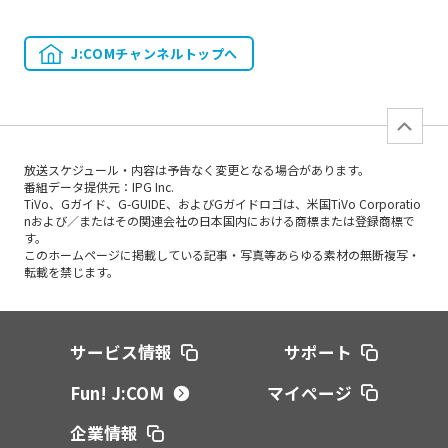
J:COMチャンネルトップへ
放送スケジュール・内容は予告なく変更となる場合があります。
番組データ提供元：IPG Inc.
TiVo、Gガイド、G-GUIDE、およびGガイドロゴは、米国TiVo Corporatio
nおよび／またはその関連会社の日本国内における商標または登録商標で
す。
このホームページに掲載している記事・写真等あらゆる素材の無断複写・
転載を禁じます。
サービス情報
サポート
Fun! J:COM
マイページ
企業情報