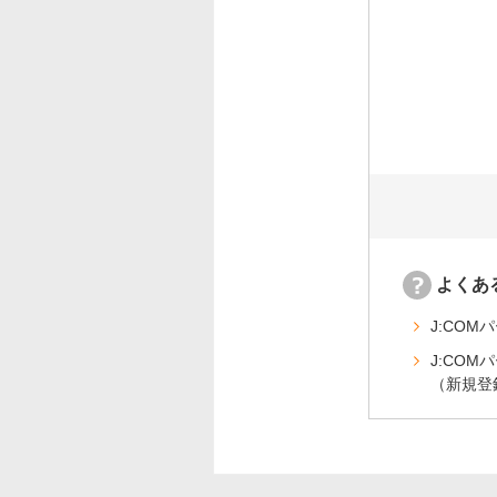
よくあ
J:CO
J:CO
（新規登