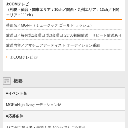
J:COMテレビ
（札幌・仙台・関東エリア：10ch／関西・九州エリア：12ch／下関
エリア：111ch）
番組名／MGR∞（ミュージック ゴールド ラッシュ）
放送日／毎月第1金曜日 第3金曜日 23:30初回放送 リピート放送あり
放送内容／アマチュアアーティスト オーディション番組
J:COMテレビ
概要
■イベント名
MGR∞High-fiveオーディションⅣ
■応募条件
J:COMご加入者・未加入者 どなたでもご応募可