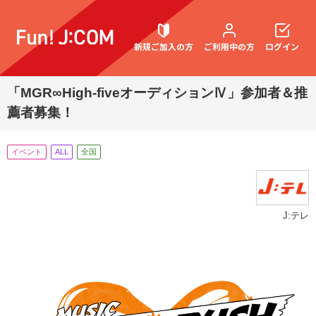
新規ご加入の方
ご利用中の方
ログイン
「MGR∞High-fiveオーディションⅣ」参加者＆推
薦者募集！
契約内容確認・変更
イベント
ALL
全国
お困りごと解決・よくあるご質問
J:テレ