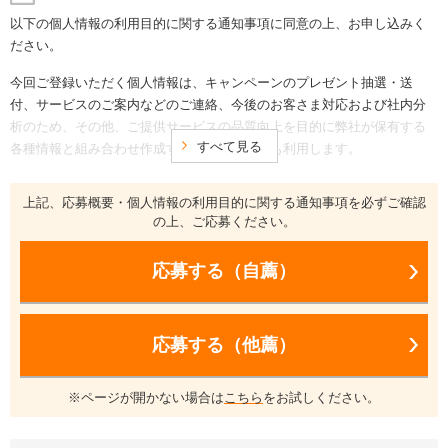
以下の個人情報の利用目的に関する通知事項に同意の上、お申し込みく
ださい。
今回ご登録いただく個人情報は、キャンペーンのプレゼント抽選・送
付、サービスのご案内などのご連絡、今後のお客さま対応および社内分
析のため、その他、ご提供サービスの品質向上を目的に弊社が保有する
すべて見る
各種情報と組み合わせ作成する統計資料等にも利用します。
この登録を拒否することは可能ですが、個人情報の登録を拒否される場
合、プレゼントのお申込は無効になります。
上記、応募概要・個人情報の利用目的に関する通知事項を必ずご確認
弊社は、お客様ご本人から事前の同意、承諾を得ない限り、個人情報を
の上、ご応募ください。
第三者に提供することはございません。
ただし、個人情報取扱業務の全部または一部を、外部委託する場合があ
応募する（自薦）
ります。
その場合には、当社が定めた委託先選定基準に基づき、十分な個人情報
の保護水準を満たしている業者を選定し、個人情報の取り扱いに関する
応募する（他薦）
契約を締結した上で委託します。
尚、登録された皆様にはご自身の個人情報の開示、訂正または削除を要
求する権利があります。
※ページが開かない場合は
こちら
をお試しください。
開示手続きなどに関するお問合せ窓口：