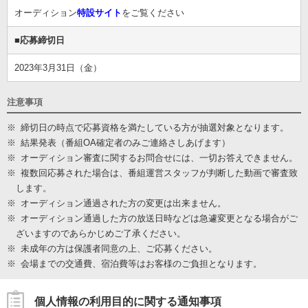
オーディション
特設サイト
をご覧ください
■応募締切日
2023年3月31日（金）
注意事項
※
締切日の時点で応募資格を満たしている方が抽選対象となります。
※
結果発表（番組OA確定者のみご連絡さしあげます）
※
オーディション審査に関するお問合せには、一切お答えできません。
※
複数回応募された場合は、番組運営スタッフが判断した動画で審査致
します。
※
オーディション通過された方の変更は出来ません。
※
オーディション通過した方の放送日時などは急遽変更となる場合がご
ざいますのであらかじめご了承ください。
※
未成年の方は保護者同意の上、ご応募ください。
※
会場までの交通費、宿泊費等はお客様のご負担となります。
個人情報の利用目的に関する通知事項