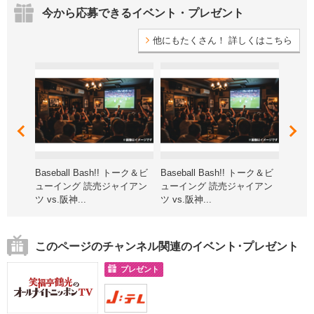
・
J:COMグループ各社 個人情報保護管理者
今から応募できるイベント・プレゼント
連絡先：0120-999-000
J:COMグループ各社の詳細についてはホームページ
www.jcom.co.jp
の
他にもたくさん！ 詳しくはこちら
会社概要をご覧ください。
弊社の個人情報保護に関する取り組みについては、下記プライバシー
ポリシーページをご参照ください。
https://cc-www.jcom.co.jp/corporate/privacy/
・
JCOMマーケティング株式会社 大分支社 個人情報保護管理者
連絡先：097-542-1121
詳しくは、下記プライバシーポリシーページをご確認ください。
https://wwwjcom.oct-net.ne.jp/privacy_policy/
華プレゼ
Baseball Bash!! トーク＆ビ
Baseball Bash!! トーク＆ビ
第15回
ューイング 読売ジャイアン
ューイング 読売ジャイアン
オン子
ツ vs.阪神...
ツ vs.阪神...
北海道
このページのチャンネル関連のイベント･プレゼント
プレゼント