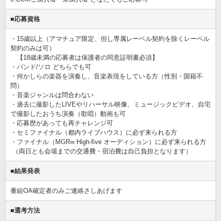
■応募資格
・15歳以上（アマチュア限定、但し専属レーベル契約を除くレーベル
契約のみは可）
【18歳未満の応募者は保護者の同意証明書必須】
・バンド/ソロ どちらでも可
・何かしらの楽器を演奏し、音楽表現をしている方（性別・国籍不
問）
・音楽ジャンルは問合わない
・過去に撮影したLIVEやリハーサル映像、ミュージックビデオ、自宅
で撮影したおうち演奏（歌唱）動画も可
・応募歴があっても再チャレンジ可
・セミファイナル（都内ライブハウス）に必ず来られる方
・ファイナル（MGR∞ High-five オーディション）に必ず来られる方
（両日とも会場までの交通費・宿泊費は自己負担となります）
■結果発表
番組OA確定者のみご連絡さしあげます
■選考方法