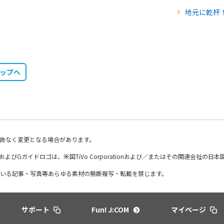
地元に乾杯
トップへ
告なく変更となる場合があります。
DE、およびGガイドロゴは、米国TiVo Corporationおよび／またはその関連会社の
いる記事・写真等あらゆる素材の無断複写・転載を禁じます。
サポート
Fun! J:COM
マイページ