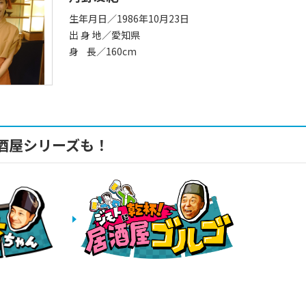
生年月日／1986年10月23日
出 身 地／愛知県
身 長／160cm
酒屋シリーズも！