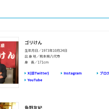
ゴリけん
生年月日／1973年10月24日
出 身 地／熊本県八代市
身 長／171cm
X(旧Twitter)
Instagram
ブロ
YouTube
角野友紀