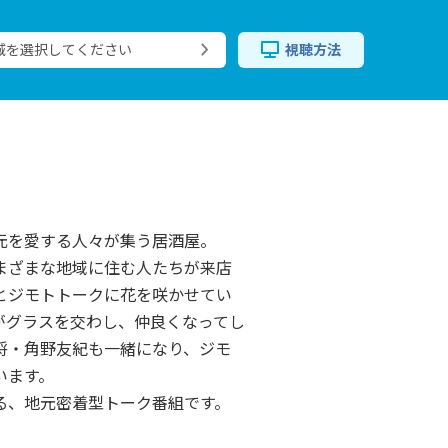
域を選択してください
視聴方法
元を愛する人々が集う居酒屋。
まざまな地域に住む人たちが来店
とジモトトークに花を咲かせてい
がグラスを交わし、仲良くなってし
将・角野友紀も一緒になり、ジモ
います。
る、地元密着型トーク番組です。