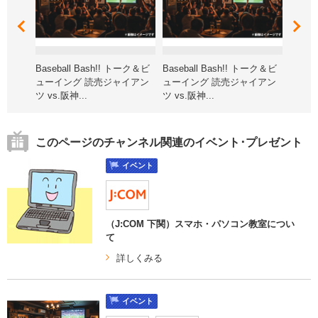
華プレゼ
Baseball Bash!! トーク＆ビ
Baseball Bash!! トーク＆ビ
第15回
ューイング 読売ジャイアン
ューイング 読売ジャイアン
オン子
ツ vs.阪神...
ツ vs.阪神...
北海道
このページのチャンネル関連のイベント･プレゼント
イベント
（J:COM 下関）スマホ・パソコン教室につい
て
詳しくみる
イベント