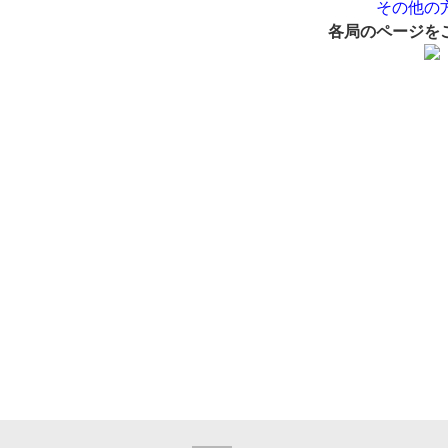
その他の
各局のページを
洋画
邦画
音
アニメ・キッズ
J:COM放送の地域チャンネル
J:テレ