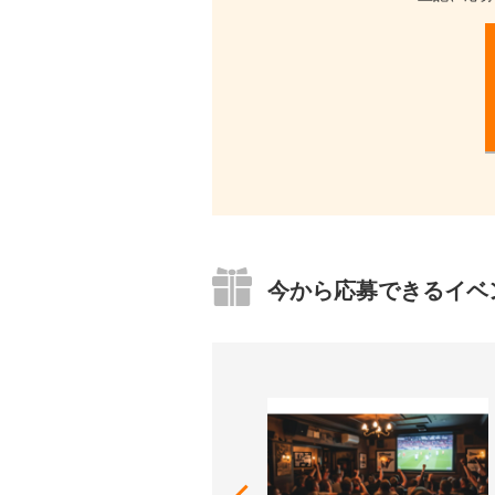
尚、登録された皆様にはご自身の個
開示手続きなどに関するお問合せ窓
・
J:COMグループ各社 個人情報保
連絡先：0120-999-000
J:COMグループ各社の詳細につ
弊社の個人情報保護に関する取り
https://cc-www.jcom.co.jp/corpora
・
JCOMマーケティング株式会社
連絡先：097-542-1121
詳しくは、下記プライバシーポリ
今から応募できるイベ
https://wwwjcom.oct-net.ne.jp/priv