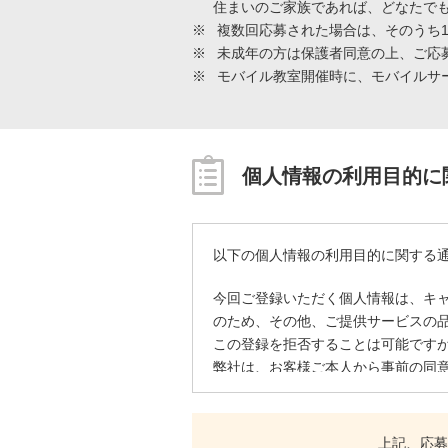
住まいのご家族であれば、どなたで
※
複数回応募された場合は、そのうち
※
未成年の方は保護者同意の上、ご応
※
モバイル教室開催時に、モバイルサ
個人情報の利用目的に
以下の個人情報の利用目的に関する
今回ご登録いただく個人情報は、キ
のため、その他、ご提供サービスの
この登録を拒否することは可能です
弊社は、お客様ご本人から事前の同
ただし、個人情報取扱業務の全部ま
その場合には、当社が定めた委託先
契約を締結した上で委託します。
上記、応募