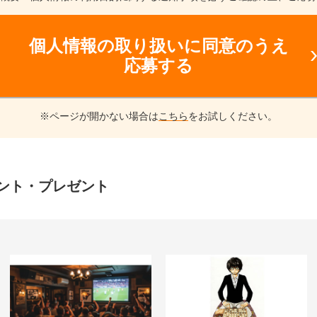
人情報の開示、訂正または削除を要求する権利があります。
口：
個人情報の取り扱いに同意のうえ
護管理者
応募する
いてはホームページ
www.jcom.co.jp
の会社概要をご覧ください。
組みについては、下記プライバシーポリシーページをご参照ください。
※ページが開かない場合は
こちら
をお試しください。
te/privacy/
 大分支社 個人情報保護管理者
シーページをご確認ください。
ント・プレゼント
acy_policy/