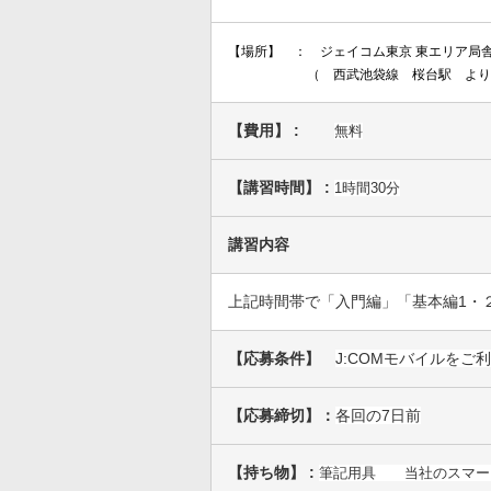
【場所】 ： ジェイコム東京 東エリア局
（ 西武
池袋
線 桜台駅
より
【費用】 :
無料
【講習時間】 :
1時間30分
講習内容
上記時間帯で「入門編」「基本編1・
【応募条件】
J:COMモバイルを
【応募締切】：
各回の7日前
【持ち物】 :
筆記用具 当社のスマー