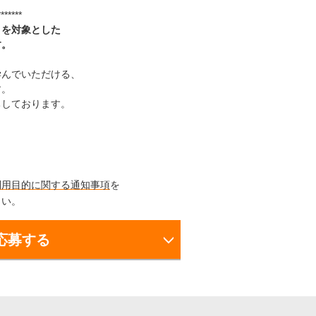
*******
スポーツ
ドラマ
まを対象とした
す。
ンタリー
・ホビー
アダルト
学んでいただける、
す。
ちしております。
利用目的に関する通知事項
を
さい。
応募する