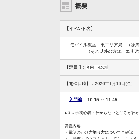
概要
【イベント名】
モバイル教室 東エリア局 （練馬
（それ以外の方は、
エリア
【定員 】:
各回 4名様
【開催日時】：2026年1月16日(金)
入門編
10:15 ～ 11:45
●スマホ初心者・わからないところがわ
講義内容
・電話のかけ方
切り方
について再確認
・「音声」で文字を入力してみましょう