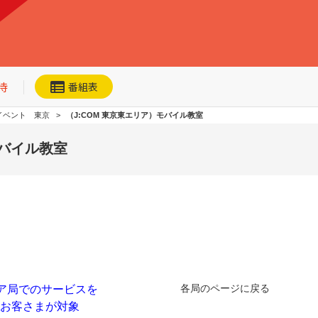
待
番組表
イベント 東京
（J:COM 東京東エリア）モバイル教室
モバイル教室
ネット動画
今日・明日の
おすすめ
加入者優待
各局のページに戻る
ア局でのサービスを
るお客さまが対象