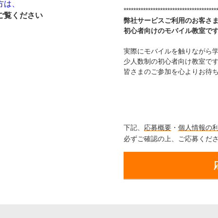
方は、
**************************************
ご覧ください
海外ドラマ
国内ドラマ
アジア
弊社サービスご利用のお客さ
初心者向けのモバイル教室で
楽
エンタメ・
バラエティ
ドキュメ
実際にモバイルを触りながら
少人数制の初心者向け教室で
皆さまのご参加を心よりお待
下記、
応募概要
・
個人情報の
J:COMチャンネル
必ずご確認の上、ご応募くだ