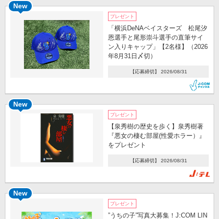
New
プレゼント
「横浜DeNAベイスターズ 松尾汐
恩選手と尾形崇斗選手の直筆サイ
ン入りキャップ」【2名様】（2026
年8月31日〆切）
【応募締切】 2026/08/31
New
プレゼント
【泉秀樹の歴史を歩く】泉秀樹著
『悪女の棲む部屋(性愛ホラー）』
をプレゼント
【応募締切】 2026/08/31
New
プレゼント
”うちの子”写真大募集！J:COM LIN