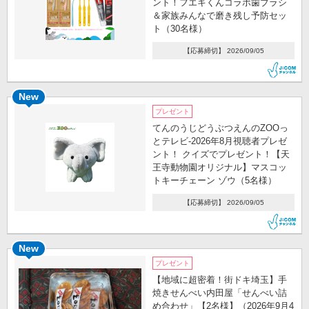
ント！フエキくんコラボ歯ブラシ
＆家族みんなで磨き残し予防セッ
ト（30名様）
【応募締切】 2026/09/05
New
プレゼント
てんのうじどうぶつえんのZOOっ
とテレビ-2026年8月視聴者プレゼ
ント！ クイズでプレゼント！【天
王寺動物園オリジナル】マスコッ
トキーチェーン ゾウ（5名様）
【応募締切】 2026/09/05
New
プレゼント
【地域に超密着！街ドキ埼玉】手
焼きせんべい内田屋「せんべい詰
め合わせ」【2名様】（2026年9月4