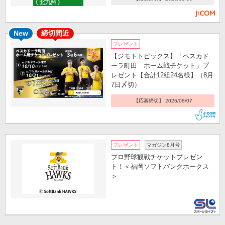
New
締切間近
プレゼント
【ジモトトピックス】「ペスカド
ーラ町田 ホーム戦チケット」プ
レゼント【合計12組24名様】（8月
7日〆切）
【応募締切】 2026/08/07
プレゼント
マガジン8月号
プロ野球観戦チケットプレゼン
ト！＜福岡ソフトバンクホークス
＞