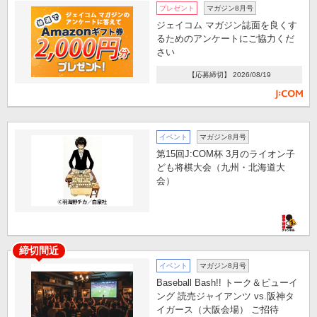
プレゼント
マガジン8月号
ジェイコム マガジン誌面を良くす
るためのアンケートにご協力くだ
さい
【応募締切】 2026/08/19
イベント
マガジン8月号
第15回J:COM杯 3月のライオン子
ども将棋大会（九州・北海道大
会）
締切間近
イベント
マガジン8月号
Baseball Bash!! トーク＆ビューイ
ング 読売ジャイアンツ vs.阪神タ
イガース（大阪会場） ご招待