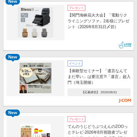
New
プレゼント
【関門海峡花火大会】「電動リク
ライニングソファ」2名様にプレゼ
ント（2026年8月31日〆切）
New
イベント
【体験型セミナー】「遺言なんて
まだ早い」は要注意?!「遺言」超入
門（埼玉開催）
【応募締切】 2026/08/31
New
プレゼント
てんのうじどうぶつえんのZOOっ
とテレビ-2026年8月視聴者プレゼ