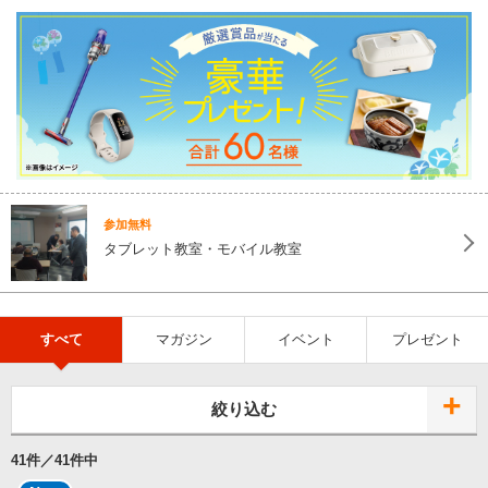
参加無料
タブレット教室・モバイル教室
すべて
マガジン
イベント
プレゼント
絞り込む
41
件／
41
件中